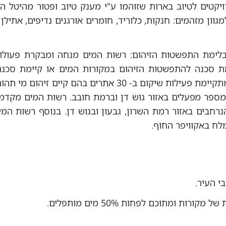
יקטים לטיוב בארות שזוהמו ע"י מענק טיוב ופטור מהיטל ה
ון מזהמים: חנקות, כלוריד, חומרים אורגנים נדיפים, אתילן 
בלימת התפשטות הזיהום: רשות המים מנחה ומבקרת פעולו
ת סכנה להתפשטות הזיהום במקורות המים או קיימת סכנה
הציבור מהזיהום מי תהום. כיום מתקיימת פעילות שיקום ב- 30 אתרים בהם קיים
מספר מפעלים באזור גוש דן וברמת חובב. רשות המים מקדמת
נרחבים באזור רמת השרון, גבעון ובגוש דן. בנוסף רשות המ
מלח באקוויפר החוף.