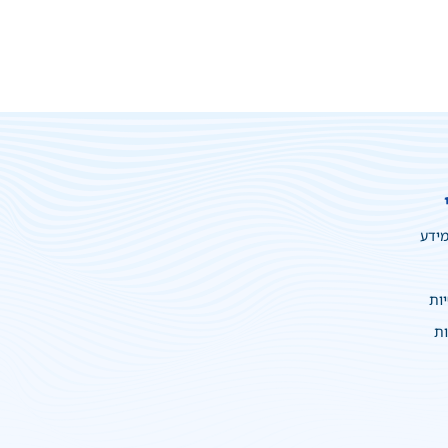
מידע
יות
ות