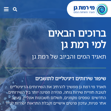
תפר
האת
ברוכים הבאים
למי רמת גן
תאגיד המים והביוב של רמת גן
שיפור שירותים דיגיטליים לתושבים
פת
תאגיד מי רמת גן ממשיך להרחיב את השירותים הדיגיטליים
תאג
לטובת חוויית שירות נוחה, מהירה וזמינה יותר בין השירותים
פרו
ות
החדשים: טפסים מקוונים, תשלום חשבונות אונליין, מעקב
למצ
אחר פניות, עדכון פרטים אישיים וקבלת התראות ישירות לנייד
תשת