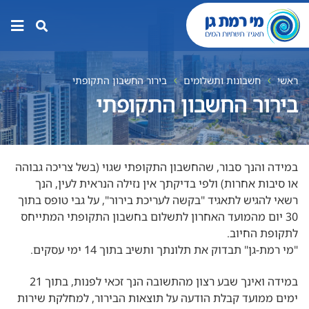
תפר
האת
ראשי
חשבונות ותשלומים
בירור החשבון התקופתי
בירור החשבון התקופתי
במידה והנך סבור, שהחשבון התקופתי שגוי (בשל צריכה גבוהה
או סיבות אחרות) ולפי בדיקתך אין נזילה הנראית לעין, הנך
רשאי להגיש לתאגיד "בקשה לעריכת בירור", על גבי טופס בתוך
30 יום מהמועד האחרון לתשלום בחשבון התקופתי המתייחס
לתקופת החיוב.
"מי רמת-גן" תבדוק את תלונתך ותשיב בתוך 14 ימי עסקים.
במידה ואינך שבע רצון מהתשובה הנך זכאי לפנות, בתוך 21
ימים ממועד קבלת הודעה על תוצאות הבירור, למחלקת שירות