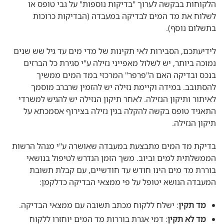
הלקוחות בבקשה לערוך "בדיקות נוספות" על גבי טופס או
לשלוח את מד המים לבדיקה במעבדה (הבדיקות כרוכות
בתשלום נוסף).
לידיעתכם, הסבירות לאי תקינות של מדי מים עד גיל שש שנים
נמוכה ביותר, יש לשלול מאפייני נזילה ע"י סגירת כל הברזים
בנכס ובדיקה האם ה"פרפר" המרכזי במד המים ממשיך
להסתובב. במידה וקיימת נזילה יש להזמין שרברב מוסמך
לאיתור ותיקון הנזילה. לאחר תיקון הנזילה יש להגיש למשרדי
התאגיד טופס בקשה להקלה בגין נזילה בצירוף אסמכתא על
תיקון הנזילה.
בדיקת מד המים מתבצעת במעבדה שאושרה ע"י מנהל הרשות
הממשלתית למים וביוב. משך הזמן הנדרש לטיפול בנושאי
בוררת מד מים הינו חודש עד חודשיים, עם קבלת תשובת
המעבדה הנושא יטופל על פי ממצאי הבדיקה כדלקמן:
מד תקין
: ישלח ללקוח מכתב תשובה עם ממצאי הבדיקה.
מד לא תקין
: דמי אגרת בוררות מד המים יוחזרו ללקוח