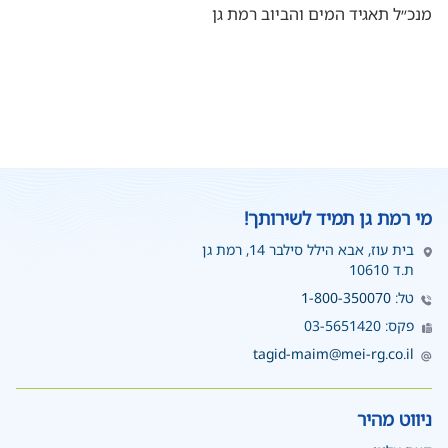
מנכ״ל תאגיד המים והביוב רמת גן
מי רמת גן תמיד לשירותך!
בית עוז, אבא הילל סילבר 14, רמת גן
ת.ד 10610
טל:
1-800-350070
פקס: 03-5651420
tagid-maim@mei-rg.co.il
ניווט מהיר