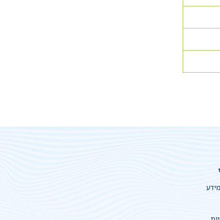
מידע
יות