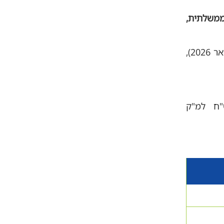
ממשלתית,
כל יחידת דיור זכאית לכמות מוכרת של 7 מ"ק לחודשיים, בתעריף נמוך של 8.51 ש"ח (נכון לינואר 2026),
נצרכה מעבר לכמות המוכרת, תחויב בתעריף של 15.62 ש"ח למ"ק