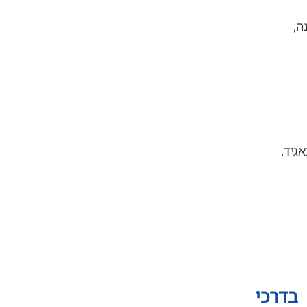
ה,
גיד.
בדרכי