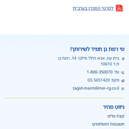
בחלון
(נפתח
לפרטי המכרז בערבית
חדש)
בחלון
חדש)
מי רמת גן תמיד לשירותך!
בית עוז, אבא הילל סילבר 14, רמת גן
ת.ד 10610
טל:
1-800-350070
פקס: 03-5651420
tagid-maim@mei-rg.co.il
ניווט מהיר
קצת עלינו
חשבונות ותשלומים